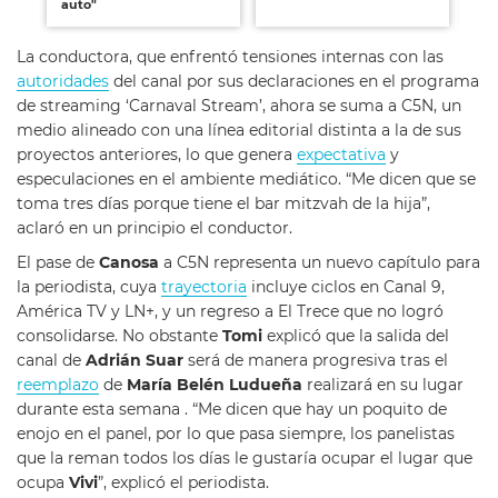
auto"
La conductora, que enfrentó tensiones internas con las
autoridades
del canal por sus declaraciones en el programa
de streaming ‘Carnaval Stream’, ahora se suma a C5N, un
medio alineado con una línea editorial distinta a la de sus
proyectos anteriores, lo que genera
expectativa
y
especulaciones en el ambiente mediático. “Me dicen que se
toma tres días porque tiene el bar mitzvah de la hija”,
aclaró en un principio el conductor.
El pase de
Canosa
a C5N representa un nuevo capítulo para
la periodista, cuya
trayectoria
incluye ciclos en Canal 9,
América TV y LN+, y un regreso a El Trece que no logró
consolidarse. No obstante
Tomi
explicó que la salida del
canal de
Adrián Suar
será de manera progresiva tras el
reemplazo
de
María Belén Ludueña
realizará en su lugar
durante esta semana . “Me dicen que hay un poquito de
enojo en el panel, por lo que pasa siempre, los panelistas
que la reman todos los días le gustaría ocupar el lugar que
ocupa
Vivi
”, explicó el periodista.