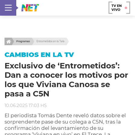
TV EN
VIVO
Programas
Entrometidos en la Tele
CAMBIOS EN LA TV
Exclusivo de ‘Entrometidos’:
Dan a conocer los motivos por
los que Viviana Canosa se
pasa a C5N
10.06.2025 17:03 HS
El periodista Tomás Dente reveló datos sobre el
sorprendente pase de su colega a C5N, tras la
confirmación del levantamiento de su
programa ‘Viviana en vivo’ en El Trece. La