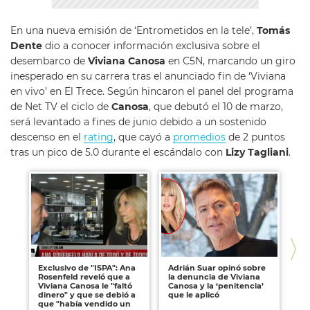
En una nueva emisión de ‘Entrometidos en la tele’,
Tomás
Dente
dio a conocer información exclusiva sobre el
desembarco de
Viviana Canosa
en C5N, marcando un giro
inesperado en su carrera tras el anunciado fin de ‘Viviana
en vivo’ en El Trece. Según hincaron el panel del programa
de Net TV el ciclo de
Canosa
, que debutó el 10 de marzo,
será levantado a fines de junio debido a un sostenido
descenso en el
rating
, que cayó a
promedios
de 2 puntos
tras un pico de 5.0 durante el escándalo con
Lizy Tagliani
.
Exclusivo de "ISPA": Ana
Adrián Suar opinó sobre
Vi
Rosenfeld reveló que a
la denuncia de Viviana
Tag
Viviana Canosa le "faltó
Canosa y la ‘penitencia’
to
dinero" y que se debió a
que le aplicó
pa
que "había vendido un
ti