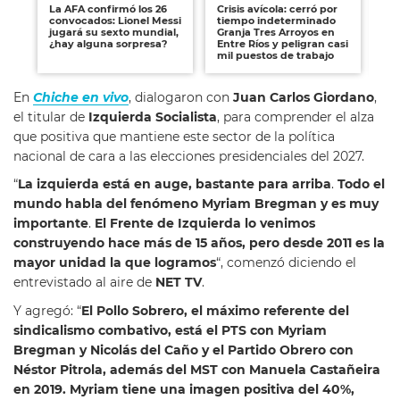
La AFA confirmó los 26
Crisis avícola: cerró por
Al
convocados: Lionel Messi
tiempo indeterminado
fi
jugará su sexto mundial,
Granja Tres Arroyos en
ca
¿hay alguna sorpresa?
Entre Ríos y peligran casi
cír
mil puestos de trabajo
tr
En
Chiche en vivo
, dialogaron con
Juan Carlos Giordano
,
el titular de
Izquierda Socialista
, para comprender el alza
que positiva que mantiene este sector de la política
nacional de cara a las elecciones presidenciales del 2027.
“
La izquierda está en auge, bastante para arriba
.
Todo el
mundo habla del fenómeno Myriam Bregman y es muy
importante
.
El Frente de Izquierda lo venimos
construyendo hace más de 15 años, pero desde 2011 es la
mayor unidad la que logramos
“, comenzó diciendo el
entrevistado al aire de
NET TV
.
Y agregó: “
El Pollo Sobrero, el máximo referente del
sindicalismo combativo, está el PTS con Myriam
Bregman y Nicolás del Caño y el Partido Obrero con
Néstor Pitrola, además del MST con Manuela Castañeira
en 2019.
Myriam tiene una imagen positiva del 40%,