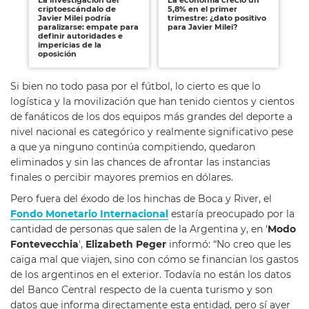
criptoescándalo de
5,8% en el primer
go
Javier Milei podría
trimestre: ¿dato positivo
de
paralizarse: empate para
para Javier Milei?
im
definir autoridades e
y 
impericias de la
ad
oposición
Si bien no todo pasa por el fútbol, lo cierto es que lo
logística y la movilización que han tenido cientos y cientos
de fanáticos de los dos equipos más grandes del deporte a
nivel nacional es categórico y realmente significativo pese
a que ya ninguno continúa compitiendo, quedaron
eliminados y sin las chances de afrontar las instancias
finales o percibir mayores premios en dólares.
Pero fuera del éxodo de los hinchas de Boca y River, el
Fondo Monetario Internacional
estaría preocupado por la
cantidad de personas que salen de la Argentina y, en ‘
Modo
Fontevecchia
‘,
Elizabeth Peger
informó: “No creo que les
caiga mal que viajen, sino con cómo se financian los gastos
de los argentinos en el exterior. Todavía no están los datos
del Banco Central respecto de la cuenta turismo y son
datos que informa directamente esta entidad, pero sí ayer