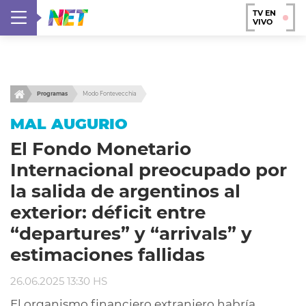
TV EN
VIVO
Programas
Modo Fontevecchia
MAL AUGURIO
El Fondo Monetario
Internacional preocupado por
la salida de argentinos al
exterior: déficit entre
“departures” y “arrivals” y
estimaciones fallidas
26.06.2025 13:30 HS
El organismo financiero extranjero habría