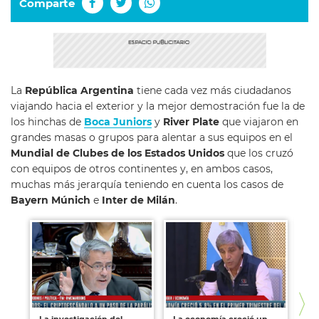
Comparte
La
República Argentina
tiene cada vez más ciudadanos
viajando hacia el exterior y la mejor demostración fue la de
los hinchas de
Boca Juniors
y
River Plate
que viajaron en
grandes masas o grupos para alentar a sus equipos en el
Mundial de Clubes de los Estados Unidos
que los cruzó
con equipos de otros continentes y, en ambos casos,
muchas más jerarquía teniendo en cuenta los casos de
Bayern Múnich
e
Inter de Milán
.
La investigación del
La economía creció un
Re