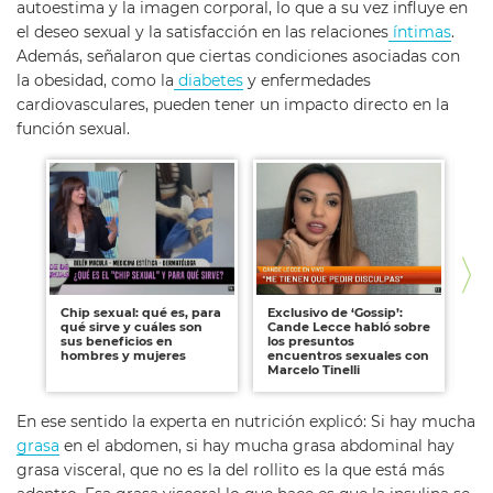
autoestima y la imagen corporal, lo que a su vez influye en
el deseo sexual y la satisfacción en las relaciones
íntimas
.
Además, señalaron que ciertas condiciones asociadas con
la obesidad, como la
diabetes
y enfermedades
cardiovasculares, pueden tener un impacto directo en la
función sexual.
Chip sexual: qué es, para
Exclusivo de ‘Gossip’:
In
qué sirve y cuáles son
Cande Lecce habló sobre
tr
sus beneficios en
los presuntos
im
hombres y mujeres
encuentros sexuales con
pr
Marcelo Tinelli
En ese sentido la experta en nutrición explicó: Si hay mucha
grasa
en el abdomen, si hay mucha grasa abdominal hay
grasa visceral, que no es la del rollito es la que está más