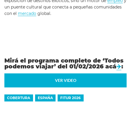
exposición de destinos exóticos, sino un motor de
empleo
y
un puente cultural que conecta a pequeñas comunidades
con el
mercado
global.
Mirá el programa completo de ‘Todos
podemos viajar’ del 01/02/2026 acá
✈️
:
VER VIDEO
COBERTURA
ESPAÑA
FITUR 2026