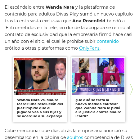
El escándalo entre
Wanda Nara
y la plataforma de
contenido para adultos Divas Play sumó un nuevo capítulo
tras la entrevista exclusiva que
Ana Rosenfeld
brindó a
‘Entrometidos en la tele’, en donde la abogada se refirió al
contrato de exclusividad que la empresaria firmó hace casi
un año con el sitio, el cual le prohíbe subir
contenido
erótico a otras plataformas como
OnlyFans
.
Wanda Nara vs. Mauro
¿De qué se trata la
Wa
Icardi: una resolución del
nueva medida cautelar
Ma
juez impide que el
que Wanda Nara le pidió
ga
jugador vea a sus hijas y
a la justicia contra Mauro
la
se acerque a su expareja
Icardi?
lo
Cabe mencionar que días atrás la empresaria anunció su
desembarco en la página de
adultos
competencia de Divas