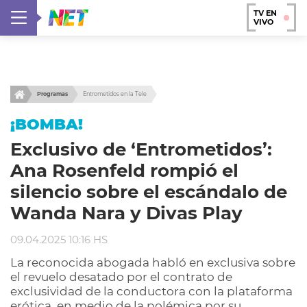
TV EN
VIVO
Programas
Entrometidos en la Tele
¡BOMBA!
Exclusivo de ‘Entrometidos’:
Ana Rosenfeld rompió el
silencio sobre el escándalo de
Wanda Nara y Divas Play
09.04.2025 10:16 HS
La reconocida abogada habló en exclusiva sobre
el revuelo desatado por el contrato de
exclusividad de la conductora con la plataforma
erótica, en medio de la polémica por su