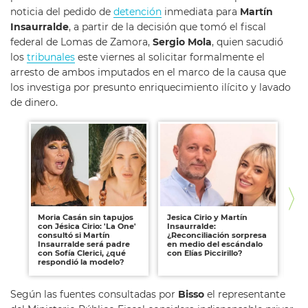
noticia del pedido de
detención
inmediata para
Martín
Insaurralde
, a partir de la decisión que tomó el fiscal
federal de Lomas de Zamora,
Sergio Mola
, quien sacudió
los
tribunales
este viernes al solicitar formalmente el
arresto de ambos imputados en el marco de la causa que
los investiga por presunto enriquecimiento ilícito y lavado
de dinero.
Moria Casán sin tapujos
Jesica Cirio y Martín
Sof
con Jésica Cirio: 'La One'
Insaurralde:
la 
consultó si Martín
¿Reconciliación sorpresa
in
Insaurralde será padre
en medio del escándalo
Ma
con Sofía Clerici, ¿qué
con Elías Piccirillo?
respondió la modelo?
Según las fuentes consultadas por
Bisso
el representante